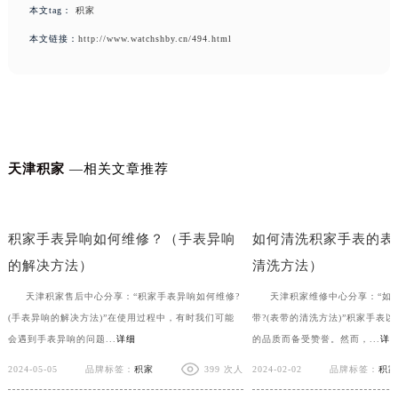
本文tag：
积家
本文链接：
http://www.watchshby.cn/494.html
天津积家
—相关文章推荐
积家手表表扣变形应该怎么办？
积家手表后盖的保养方
积家手表异响如何维修？（手表异响
如何清洗积家手表的表
的解决方法）
清洗方法）
天津积家售后中心分享：“积家手表异响如何维修?
天津积家维修中心分享：“如
(手表异响的解决方法)”在使用过程中，有时我们可能
带?(表带的清洗方法)”积家手表
会遇到手表异响的问题...
详细
的品质而备受赞誉。然而，...
详
2024-05-05
品牌标签：
积家
399 次人
2024-02-02
品牌标签：
积家