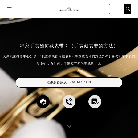

积家手表如何截表带？（手表截表带的方法）
天津积家维修中心分享：“积家手表如何截表带?(手表截表带的方法)”对于喜欢积家手表的
朋友们，有时候为了适应不同的手腕尺寸或
海宏伊店
广州万菱汇店
深圳华润大厦店
天津金融中
维修服务热线：
400-992-0312


