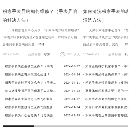
积家手表异响如何维修？（手表异响
如何清洗积家手表的表
的解决方法）
清洗方法）
天津积家售后中心分享：“积家手表异响如何维修?
天津积家维修中心分享：“如
(手表异响的解决方法)”在使用过程中，有时我们可能
带?(表带的清洗方法)”积家手表
会遇到手表异响的问题...
详细
的品质而备受赞誉。然而，...
详
2024-05-05
品牌标签：
积家
398 次人
2024-02-02
品牌标签：
积家
· 积家手表表盘生锈怎么办？（手表表盘生锈的解决方法）
2024-05-02
· 积家手表表盘有划痕怎么处理？
2024-04-24
· 积家手表走时异常怎么办？（手表走时异常的解决方法）
2024-04-11
· 怎么处理受损严重的积家手表表镜？
2024-04-02
· 积家手表表带褪色怎么办?(表带褪色修复)
2024-01-07
· 积家手表后盖脱落怎么办?(后盖脱落维修)
2024-01-04
· 积家手表为什么会走快？（走快原因）
2023-12-29