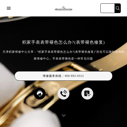

积家手表表带褪色怎么办?(表带褪色修复)
天津积家维修中心分享：“积家手表表带褪色怎么办?(表带褪色修复)”您也可以随时咨询积
家维修中心。手表表带褪色是一种常见问题
海宏伊店
广州万菱汇店
深圳华润大厦店
天津金融中
维修服务热线：
400-992-0312


