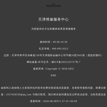
积家手表表盘有划痕怎么处理？
积家手表如何正确保养？
积家手表走时异常怎么办？（手表走时异常的解决方法）
积家手表皮带维修规则（
天津
维修服务中心
为您提供全方位的腕表保养及维修服务
接待时间：09:00-19:30
礼宾专线：
400-992-0312
总部：天津市和平区赤峰道136号天津国际金融中心写字楼26层2603室（需提前预约）
网站备案/许可证号：
湘ICP备2025135757号-7
版权所有:
Copyright © 2018-2032
XML
如权利人或知情人士发现本站内容存在事实错误或涉及版权、名誉权等侵权问题，请通过邮
箱：2557628530@qq.com 与我们联系，我们将在收到通知后立即依法处理。当前页面信息
更新时间：2026-08-08T11:37:41+00:00