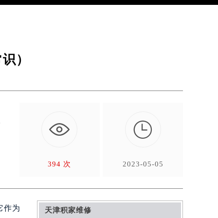
常识）

计
394 次
2023-05-05
它作为
天津积家维修