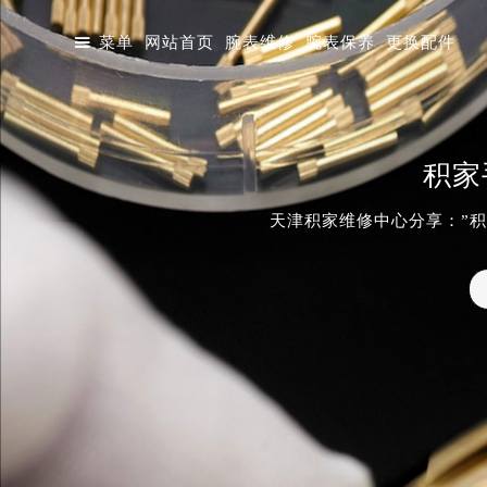

菜单
网站首页
腕表维修
腕表保养
更换配件
积家
天津积家维修中心分享：”
大厦店
天津金融中心店
成都东