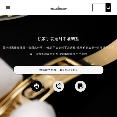

积家手表走时不准调整
天津积家维修保养中心网点分享：“积家手表走时不准调整”虽然积家表是一世界著名的手
表，但如果积家用户在日常佩戴和使用手表时
海宏伊店
广州万菱汇店
深圳华润大厦店
天津金融中
维修服务热线：
400-992-0312


