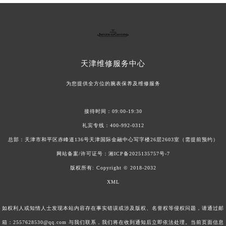
积家手表异响如何维修？（手表异响的解决方法）
如何清洗积家手表的表带
积家手表表盘生锈怎么办？（手表表盘生锈的解决方法）
积家手表表盘有划痕怎么处理？
积家手表如何正确保养？
积家手表走时异常怎么办？（手表走时异常的解决方法）
积家手表皮带维修规则（
天津
维修服务中心
为您提供全方位的腕表保养及维修服务
接待时间：09:00-19:30
礼宾专线：
400-992-0312
总部：天津市和平区赤峰道136号天津国际金融中心写字楼26层2603室（需提前预约）
网站备案/许可证号：
湘ICP备2025135757号-7
版权所有:
Copyright © 2018-2032
XML
如权利人或知情人士发现本站内容存在事实错误或涉及版权、名誉权等侵权问题，请通过邮
箱：2557628530@qq.com 与我们联系，我们将在收到通知后立即依法处理。当前页面信息