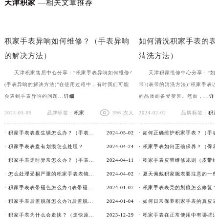
天津积家
—相关文章推荐
积家手表表扣变形应该怎么办？
积家手表后盖的保养方
积家手表异响如何维修？（手表异响
如何清洗积家手表的表
的解决方法）
清洗方法）
天津积家售后中心分享：“积家手表异响如何维修?
天津积家维修中心分享：“如
(手表异响的解决方法)”在使用过程中，有时我们可能
带?(表带的清洗方法)”积家手表
会遇到手表异响的问题...
详细
的品质而备受赞誉。然而，...
详
2024-05-05
品牌标签：
积家
396 次人
2024-02-02
品牌标签：
积家
· 积家手表表盘生锈怎么办？（手表表盘生锈的解决方法）
2024-05-02
· 积家手表表盘有划痕怎么处理？
2024-04-24
· 积家手表走时异常怎么办？（手表走时异常的解决方法）
2024-04-11
· 怎么处理受损严重的积家手表表镜？
2024-04-02
· 积家手表表带褪色怎么办?(表带褪色修复)
2024-01-07
· 积家手表后盖脱落怎么办?(后盖脱落维修)
2024-01-04
· 积家手表为什么会走快？（走快原因）
2023-12-29