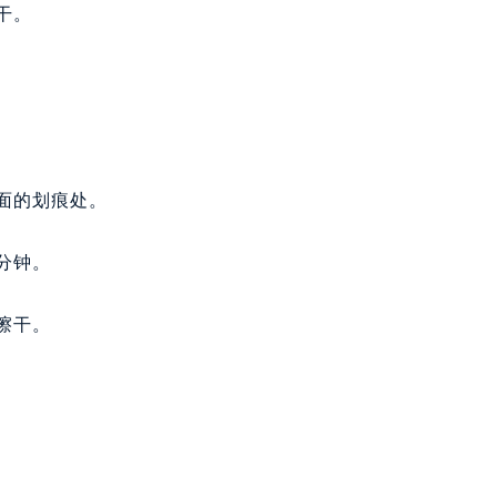
干。
面的划痕处。
分钟。
擦干。