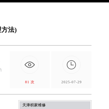
方法)

对
的
81 次
2025-07-29
天津积家维修