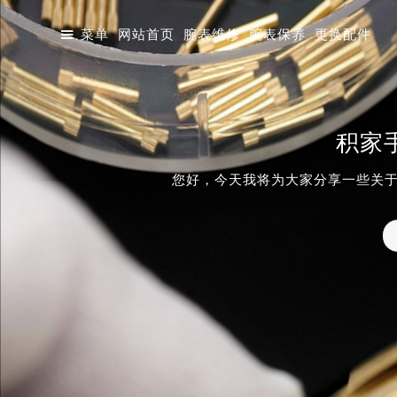

菜单
网站首页
腕表维修
腕表保养
更换配件
积家
您好，今天我将为大家分享一些关于
大厦店
天津金融中心店
成都东