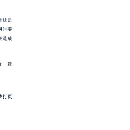
膏还是
用时要
表造成
作，建
拨打页