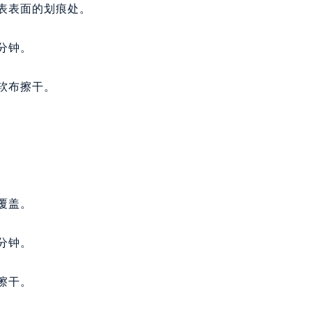
手表表面的划痕处。
分钟。
软布擦干。
覆盖。
分钟。
擦干。