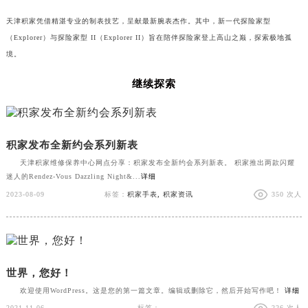
天津积家凭借精湛专业的制表技艺，呈献最新腕表杰作。其中，新一代探险家型
（Explorer）与探险家型 II（Explorer II）旨在陪伴探险家登上高山之巅，探索极地孤
境。
继续探索
积家发布全新约会系列新表
天津积家维修保养中心网点分享：积家发布全新约会系列新表。 积家推出两款闪耀
迷人的Rendez-Vous Dazzling Night&...
详细
2023-08-09
标签：
积家手表
,
积家资讯
350 次人
世界，您好！
欢迎使用WordPress。这是您的第一篇文章。编辑或删除它，然后开始写作吧！
详细
2021-11-06
标签：
226 次人