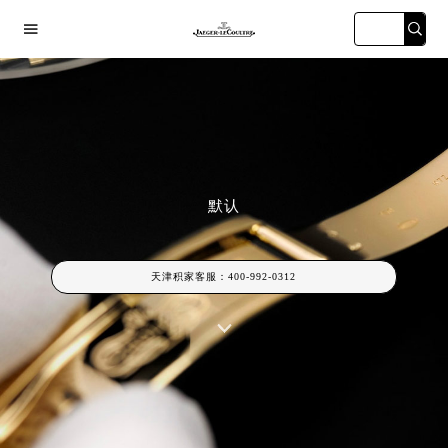

默认
海宏伊店
广州万菱汇店
深圳华润大厦店
天津金融中
天津积家客服：
400-992-0312