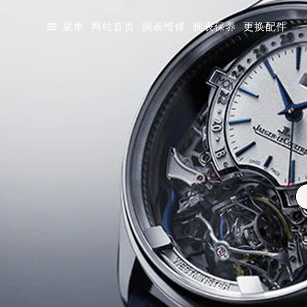

菜单
网站首页
腕表维修
腕表保养
更换配件
大厦店
天津金融中心店
成都东