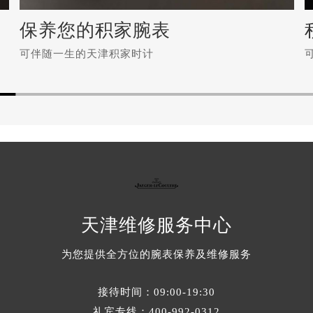
保养您的积家腕表
可伴随一生的天津积家时计
保养您的积家腕表
可伴随一生的天津积家时计
积家手表后盖的保养方法有哪些？
天津
维修服务中心
如何清洗积家手表的表带？（表带的清洗方法）
如何正确维护积家手表？（手表的正确保养方法）
为您提供全方位的腕表保养及维修服务
积家手表如何正确保养？（保养方法）
积家手表皮带维修规则（皮带维修）
接待时间：09:00-19:30
礼宾专线：
400-992-0312