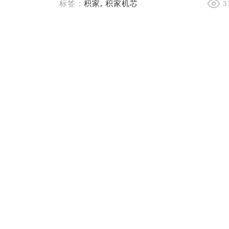
标签：
积家
,
积家机芯
3