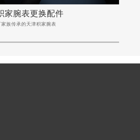
积家腕表更换配件
常
可家族传承的天津积家腕表
专属顾
常
更换您的积家腕表配件
专
可家族传承的天津积家腕表
积家手表表壳更换的方法有哪些？